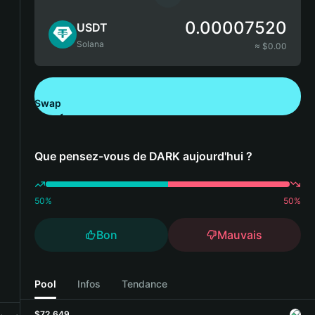
0.00007520
USDT
Solana
≈ $
0.00
Swap
Télécharger Bitget Wallet
Que pensez-vous de DARK aujourd'hui ?
50
%
50
%
Bon
Mauvais
Pool
Infos
Tendance
$72,649