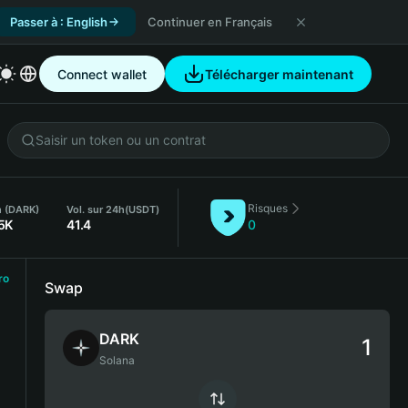
Passer à : English
Continuer en Français
Connect wallet
Télécharger maintenant
Risques
h (DARK)
Vol. sur 24h
(USDT)
5K
41.4
0
ro
Swap
DARK
Solana