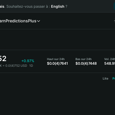
ais
. Souhaitez-vous passer à :
English
?
arn
Predictions
Plus
52
Haut sur 24h
Bas sur 24h
Vol. 24
+0.97%
$0.0{4}7641
$0.0{4}7448
548.9
K = 0.0{4}752 USD
1D
Lite
P