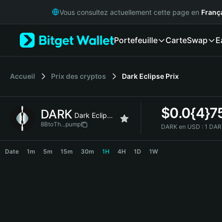
English
Vous consultez actuellement cette page en
Franç
日本語
Tiếng Việt
Portefeuille
Carte
Swap
E
Русский
Español (Latinoamérica)
Türkçe
Italiano
Accueil
Prix des cryptos
Dark Eclipse
Prix
Français
Deutsch
$
0.0{4}7
DARK
简体中文
Dark Eclipse
繁體中文
8BtoTh...pump
DARK en USD :
1 DAR
Português (Portugal)
DARK Price Chart
Bahasa Indonesia
Date
1m
5m
15m
30m
1H
4H
1D
1W
ภาษาไทย
हिन्दी
বাংলা
Español
Português (Brasil)
Español (Argentina)