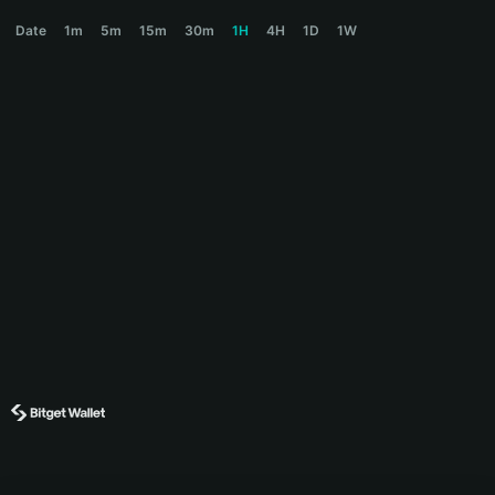
BILLIE Price Chart
Date
1m
5m
15m
30m
1H
4H
1D
1W