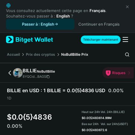
English
日本語
Vous consultez actuellement cette page en
Français
.
Souhaitez-vous passer à :
English
?
Tiếng Việt
Passer à : English
Continuer en Français
Русский
Español (Latinoamérica)
Türkçe
Télécharger maintenant
Italiano
Français
Accueil
Prix des cryptos
NoBullBillie
Prix
Deutsch
简体中文
BILLIE
NoBullBillie
Risques
繁體中文
8YQCid...BAGS
Português (Portugal)
Bahasa Indonesia
BILLIE en USD :
1 BILLIE = 0.0{5}4836 USD
0.00%
ภาษาไทย
1D
हिन्दी
বাংলা
Haut sur 24h
Vol. 24h (BILLIE)
$
0.0{5}4836
Español
$
0.0{5}4836
14.99M
Bas sur 24h
Vol. sur 24h
(USDT)
0.00%
Português (Brasil)
$
0.0{5}4836
72.6
Español (Argentina)