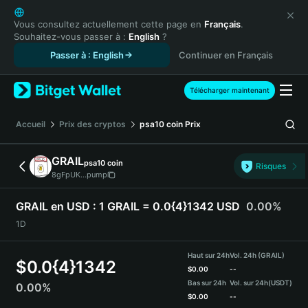
English
日本語
Vous consultez actuellement cette page en
Français
.
Souhaitez-vous passer à :
English
?
Tiếng Việt
Passer à : English
Continuer en Français
Русский
Español (Latinoamérica)
Türkçe
Télécharger maintenant
Italiano
Français
Accueil
Prix des cryptos
psa10 coin
Prix
Deutsch
简体中文
GRAIL
psa10 coin
Risques
繁體中文
8gFpUK...pump
Português (Portugal)
Bahasa Indonesia
GRAIL en USD :
1 GRAIL = 0.0{4}1342 USD
0.00%
ภาษาไทย
1D
हिन्दी
বাংলা
Haut sur 24h
Vol. 24h (GRAIL)
$
0.0{4}1342
Español
$
0.00
--
Bas sur 24h
Vol. sur 24h
(USDT)
0.00%
Português (Brasil)
$
0.00
--
Español (Argentina)