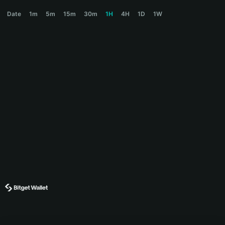
BONKPUTER Price Chart
Date
1m
5m
15m
30m
1H
4H
1D
1W