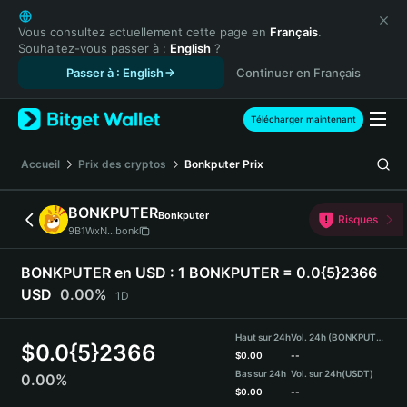
English
日本語
Vous consultez actuellement cette page en
Français
.
Souhaitez-vous passer à :
English
?
Tiếng Việt
Passer à : English
Continuer en Français
Русский
Español (Latinoamérica)
Türkçe
Télécharger maintenant
Italiano
Français
Accueil
Prix des cryptos
Bonkputer
Prix
Deutsch
简体中文
BONKPUTER
Bonkputer
Risques
繁體中文
9B1WxN...bonk
Português (Portugal)
Bahasa Indonesia
BONKPUTER en USD :
1 BONKPUTER = 0.0{5}2366
ภาษาไทย
USD
0.00%
1D
हिन्दी
বাংলা
Haut sur 24h
Vol. 24h (BONKPUTER)
$
0.0{5}2366
Español
$
0.00
--
Bas sur 24h
Vol. sur 24h
(USDT)
0.00%
Português (Brasil)
$
0.00
--
Español (Argentina)