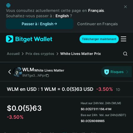
English
日本語
Vous consultez actuellement cette page en
Français
.
Souhaitez-vous passer à :
English
?
Tiếng Việt
Passer à : English
Continuer en Français
Русский
Español (Latinoamérica)
Türkçe
Télécharger maintenant
Italiano
Français
Accueil
Prix des cryptos
White Lives Matter
Prix
Deutsch
简体中文
WLM
White Lives Matter
Risques
繁體中文
9MTge3...NPpr
Português (Portugal)
Bahasa Indonesia
WLM en USD :
1 WLM = 0.0{5}63 USD
-3.50%
1D
ภาษาไทย
हिन्दी
Haut sur 24h
Vol. 24h (WLM)
$
0.0{5}63
বাংলা
$
0.0{5}7311
156.41M
Bas sur 24h
Vol. sur 24h
(USDT)
-3.50%
Español
$
0.0{5}6069
985
Português (Brasil)
WLM Price Chart
Español (Argentina)