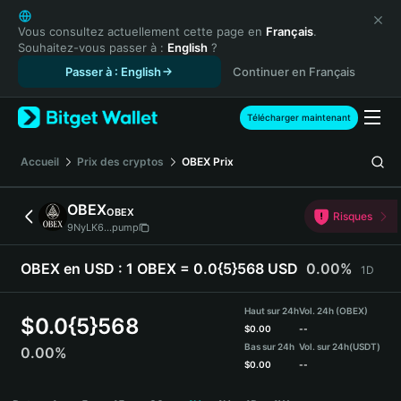
English
日本語
Vous consultez actuellement cette page en
Français
.
Souhaitez-vous passer à :
English
?
Tiếng Việt
Passer à : English
Continuer en Français
Русский
Español (Latinoamérica)
Türkçe
Télécharger maintenant
Italiano
Français
Accueil
Prix des cryptos
OBEX
Prix
Deutsch
简体中文
OBEX
OBEX
Risques
繁體中文
9NyLK6...pump
Português (Portugal)
Bahasa Indonesia
OBEX en USD :
1 OBEX = 0.0{5}568 USD
0.00%
1D
ภาษาไทย
हिन्दी
Haut sur 24h
Vol. 24h (OBEX)
$
0.0{5}568
বাংলা
$
0.00
--
Bas sur 24h
Vol. sur 24h
(USDT)
0.00%
Español
$
0.00
--
Português (Brasil)
OBEX Price Chart
Español (Argentina)