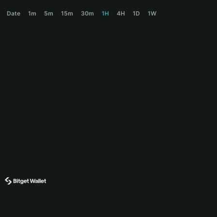
HARU Price Chart
Date
1m
5m
15m
30m
1H
4H
1D
1W