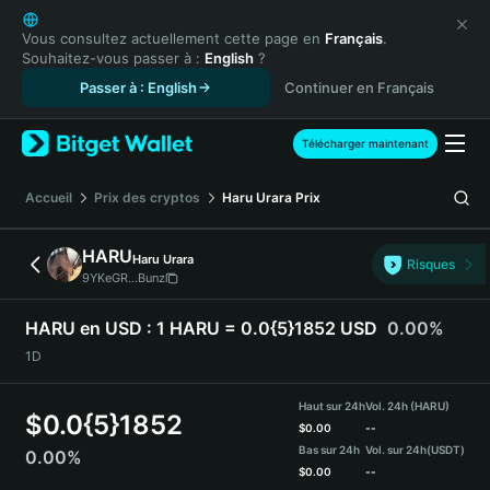
English
日本語
Vous consultez actuellement cette page en
Français
.
Souhaitez-vous passer à :
English
?
Tiếng Việt
Passer à : English
Continuer en Français
Русский
Español (Latinoamérica)
Türkçe
Télécharger maintenant
Italiano
Français
Accueil
Prix des cryptos
Haru Urara
Prix
Deutsch
简体中文
HARU
Haru Urara
Risques
繁體中文
9YKeGR...Bunz
Português (Portugal)
Bahasa Indonesia
HARU en USD :
1 HARU = 0.0{5}1852 USD
0.00%
ภาษาไทย
1D
हिन्दी
বাংলা
Haut sur 24h
Vol. 24h (HARU)
$
0.0{5}1852
Español
$
0.00
--
Bas sur 24h
Vol. sur 24h
(USDT)
0.00%
Português (Brasil)
$
0.00
--
Español (Argentina)