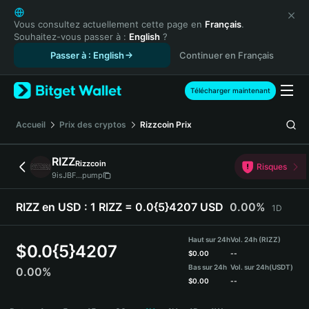
English
日本語
Vous consultez actuellement cette page en
Français
.
Souhaitez-vous passer à :
English
?
Tiếng Việt
Passer à : English
Continuer en Français
Русский
Español (Latinoamérica)
Türkçe
Télécharger maintenant
Italiano
Français
Accueil
Prix des cryptos
Rizzcoin
Prix
Deutsch
简体中文
RIZZ
Rizzcoin
Risques
繁體中文
9isJBF...pump
Português (Portugal)
Bahasa Indonesia
RIZZ en USD :
1 RIZZ = 0.0{5}4207 USD
0.00%
1D
ภาษาไทย
हिन्दी
Haut sur 24h
Vol. 24h (RIZZ)
$
0.0{5}4207
বাংলা
$
0.00
--
Bas sur 24h
Vol. sur 24h
(USDT)
0.00%
Español
$
0.00
--
Português (Brasil)
RIZZ Price Chart
Español (Argentina)