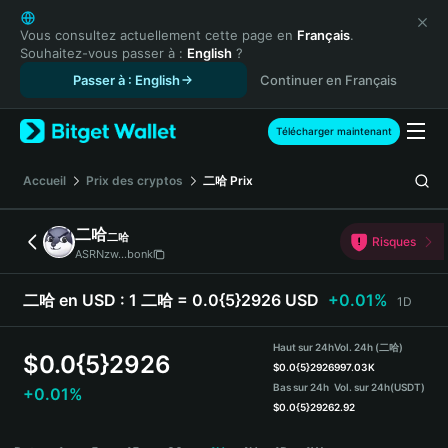
English
日本語
Vous consultez actuellement cette page en
Français
.
Souhaitez-vous passer à :
English
?
Tiếng Việt
Passer à : English
Continuer en Français
Русский
Español (Latinoamérica)
Türkçe
Télécharger maintenant
Italiano
Français
Accueil
Prix des cryptos
二哈
Prix
Deutsch
简体中文
二哈
二哈
Risques
繁體中文
ASRNzw...bonk
Português (Portugal)
Bahasa Indonesia
二哈 en USD :
1 二哈 = 0.0{5}2926 USD
+0.01%
1D
ภาษาไทย
हिन्दी
Haut sur 24h
Vol. 24h (二哈)
$
0.0{5}2926
বাংলা
$
0.0{5}2926
997.03K
Bas sur 24h
Vol. sur 24h
(USDT)
+0.01%
Español
$
0.0{5}2926
2.92
Português (Brasil)
二哈 Price Chart
Español (Argentina)