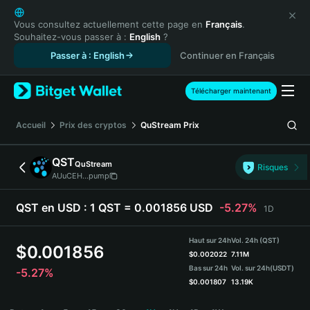
English
日本語
Vous consultez actuellement cette page en
Français
.
Souhaitez-vous passer à :
English
?
Tiếng Việt
Passer à : English
Continuer en Français
Русский
Español (Latinoamérica)
Türkçe
Télécharger maintenant
Italiano
Français
Accueil
Prix des cryptos
QuStream
Prix
Deutsch
简体中文
QST
QuStream
Risques
繁體中文
AUuCEH...pump
Português (Portugal)
Bahasa Indonesia
QST en USD :
1 QST = 0.001856 USD
-5.27%
1D
ภาษาไทย
हिन्दी
Haut sur 24h
Vol. 24h (QST)
$
0.001856
বাংলা
$
0.002022
7.11M
Bas sur 24h
Vol. sur 24h
(USDT)
-5.27%
Español
$
0.001807
13.19K
Português (Brasil)
QST Price Chart
Español (Argentina)