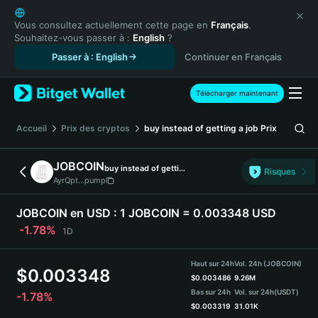
English
日本語
Vous consultez actuellement cette page en
Français
.
Souhaitez-vous passer à :
English
?
Tiếng Việt
Passer à : English
Continuer en Français
Русский
Español (Latinoamérica)
Türkçe
Télécharger maintenant
Italiano
Français
Accueil
Prix des cryptos
buy instead of getting a job
Prix
Deutsch
简体中文
JOBCOIN
buy instead of getting a job
Risques
繁體中文
AyrQpt...pump
Português (Portugal)
Bahasa Indonesia
JOBCOIN en USD :
1 JOBCOIN = 0.003348 USD
ภาษาไทย
-1.78%
1D
हिन्दी
বাংলা
Haut sur 24h
Vol. 24h (JOBCOIN)
$
0.003348
Español
$
0.003486
9.26M
Bas sur 24h
Vol. sur 24h
(USDT)
-1.78%
Português (Brasil)
$
0.003319
31.01K
Español (Argentina)