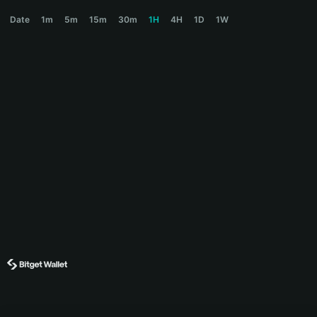
JOBCOIN Price Chart
Date
1m
5m
15m
30m
1H
4H
1D
1W