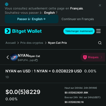
English
日本語
Vous consultez actuellement cette page en
Français
.
Souhaitez-vous passer à :
English
?
Tiếng Việt
Passer à : English
Continuer en Français
Русский
Español (Latinoamérica)
Türkçe
Télécharger maintenant
Italiano
Français
Accueil
Prix des cryptos
Nyan Cat
Prix
Deutsch
简体中文
NYAN
Nyan Cat
Risques
繁體中文
B4PUF4...jups
Português (Portugal)
Bahasa Indonesia
NYAN en USD :
1 NYAN = 0.0{5}8229 USD
0.00%
ภาษาไทย
1D
हिन्दी
বাংলা
Haut sur 24h
Vol. 24h (NYAN)
$
0.0{5}8229
Español
$
0.0{5}8229
261.88K
Bas sur 24h
Vol. sur 24h
(USDT)
0.00%
Português (Brasil)
$
0.0{5}8229
2.16
Español (Argentina)