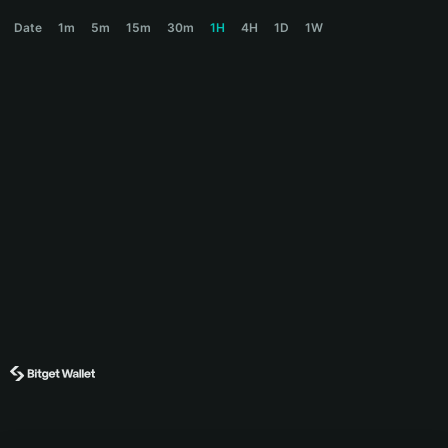
NYAN Price Chart
Date
1m
5m
15m
30m
1H
4H
1D
1W