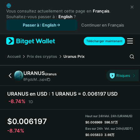
English
日本語
Vous consultez actuellement cette page en
Français
.
Souhaitez-vous passer à :
English
?
Tiếng Việt
Passer à : English
Continuer en Français
Русский
Español (Latinoamérica)
Türkçe
Télécharger maintenant
Italiano
Français
Accueil
Prix des cryptos
Uranus
Prix
Deutsch
简体中文
URANUS
Uranus
Risques
繁體中文
BFgdzM...jups
Português (Portugal)
Bahasa Indonesia
URANUS en USD :
1 URANUS = 0.006197 USD
ภาษาไทย
-8.74%
1D
हिन्दी
বাংলা
Haut sur 24h
Vol. 24h (URANUS)
$
0.006197
Español
$
0.006969
596.57万
Bas sur 24h
Vol. sur 24h
(USDT)
-8.74%
Português (Brasil)
$
0.005833
3.69万
Español (Argentina)