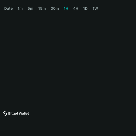
URANUS Price Chart
Date
1m
5m
15m
30m
1H
4H
1D
1W