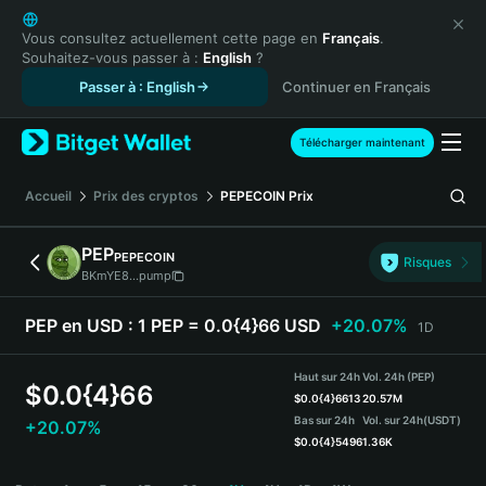
English
日本語
Vous consultez actuellement cette page en
Français
.
Souhaitez-vous passer à :
English
?
Tiếng Việt
Passer à : English
Continuer en Français
Русский
Español (Latinoamérica)
Türkçe
Télécharger maintenant
Italiano
Français
Accueil
Prix des cryptos
PEPECOIN
Prix
Deutsch
简体中文
PEP
PEPECOIN
Risques
繁體中文
BKmYE8...pump
Português (Portugal)
Bahasa Indonesia
PEP en USD :
1 PEP = 0.0{4}66 USD
+20.07%
1D
ภาษาไทย
हिन्दी
Haut sur 24h
Vol. 24h (PEP)
$
0.0{4}66
বাংলা
$
0.0{4}6613
20.57M
Bas sur 24h
Vol. sur 24h
(USDT)
+20.07%
Español
$
0.0{4}5496
1.36K
Português (Brasil)
PEP Price Chart
Español (Argentina)