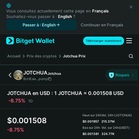
English
日本語
Vous consultez actuellement cette page en
Français
.
Souhaitez-vous passer à :
English
?
Tiếng Việt
Passer à : English
Continuer en Français
Русский
Español (Latinoamérica)
Türkçe
Télécharger maintenant
Italiano
Français
Accueil
Prix des cryptos
Jotchua
Prix
Deutsch
简体中文
JOTCHUA
Jotchua
Risques
繁體中文
BcHEaa...pump
Português (Portugal)
Bahasa Indonesia
JOTCHUA en USD :
1 JOTCHUA = 0.001508 USD
ภาษาไทย
-8.75%
1D
हिन्दी
বাংলা
Haut sur 24h
Vol. 24h (JOTCHUA)
$
0.001508
Español
$
0.001957
215.37M
Bas sur 24h
Vol. sur 24h
(USDT)
-8.75%
Português (Brasil)
$
0.001381
324.77K
Español (Argentina)