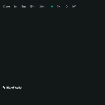
JOTCHUA Price Chart
Date
1m
5m
15m
30m
1H
4H
1D
1W