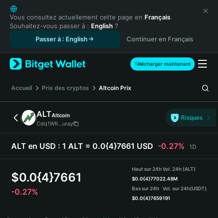
English
日本語
Vous consultez actuellement cette page en
Français
.
Souhaitez-vous passer à :
English
?
Tiếng Việt
Passer à : English
Continuer en Français
Русский
Español (Latinoamérica)
Türkçe
Télécharger maintenant
Italiano
Français
Accueil
Prix des cryptos
Altcoin
Prix
Deutsch
简体中文
ALT
Altcoin
Risques
繁體中文
Cdq1WR...uray
Português (Portugal)
Bahasa Indonesia
ALT en USD :
1 ALT = 0.0{4}7661 USD
-0.27%
1D
ภาษาไทย
हिन्दी
Haut sur 24h
Vol. 24h (ALT)
$
0.0{4}7661
বাংলা
$
0.0{4}7702
2.48M
Bas sur 24h
Vol. sur 24h
(USDT)
-0.27%
Español
$
0.0{4}7659
191
Português (Brasil)
ALT Price Chart
Español (Argentina)