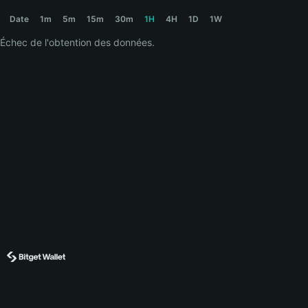
GOOGLE Price Chart
Date
1m
5m
15m
30m
1H
4H
1D
1W
Échec de l'obtention des données.