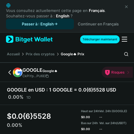
English
日本語
Vous consultez actuellement cette page en
Français
.
Souhaitez-vous passer à :
English
?
Tiếng Việt
Passer à : English
Continuer en Français
Русский
Español (Latinoamérica)
Türkçe
Télécharger maintenant
Italiano
Français
Accueil
Prix des cryptos
Google🔥
Prix
Deutsch
简体中文
GOOGLE
Google🔥
Risques
繁體中文
CkPiYp...PU6E
Português (Portugal)
Bahasa Indonesia
GOOGLE en USD :
1 GOOGLE = 0.0{6}5528 USD
ภาษาไทย
0.00%
1D
हिन्दी
বাংলা
Haut sur 24h
Vol. 24h (GOOGLE)
$
0.0{6}5528
Español
$
0.00
--
Bas sur 24h
Vol. sur 24h
(USDT)
0.00%
Português (Brasil)
$
0.00
--
Español (Argentina)