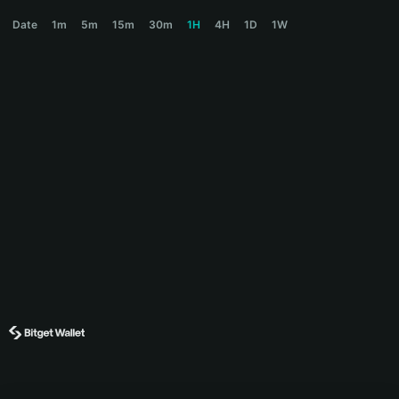
SMARTMAN Price Chart
Date
1m
5m
15m
30m
1H
4H
1D
1W