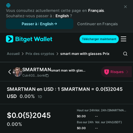
English
日本語
Vous consultez actuellement cette page en
Français
.
Souhaitez-vous passer à :
English
?
Tiếng Việt
Passer à : English
Continuer en Français
Русский
Español (Latinoamérica)
Türkçe
Télécharger maintenant
Italiano
Français
Accueil
Prix des cryptos
smart man with glasses
Prix
Deutsch
简体中文
SMARTMAN
smart man with glasses
Risques
繁體中文
Cuk4GS...bonk
Português (Portugal)
Bahasa Indonesia
SMARTMAN en USD :
1 SMARTMAN = 0.0{5}2045
ภาษาไทย
USD
0.00%
1D
हिन्दी
বাংলা
Haut sur 24h
Vol. 24h (SMARTMAN)
$
0.0{5}2045
Español
$
0.00
--
Bas sur 24h
Vol. sur 24h
(USDT)
0.00%
Português (Brasil)
$
0.00
--
Español (Argentina)