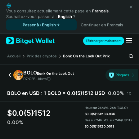
English
日本語
Vous consultez actuellement cette page en
Français
.
Souhaitez-vous passer à :
English
?
Tiếng Việt
Passer à : English
Continuer en Français
Русский
Español (Latinoamérica)
Türkçe
Télécharger maintenant
Italiano
Français
Accueil
Prix des cryptos
Bonk On the Look Out
Prix
Deutsch
简体中文
BOLO
Bonk On the Look Out
Risques
繁體中文
D7rGFB...kkvm
Português (Portugal)
Bahasa Indonesia
BOLO en USD :
1 BOLO = 0.0{5}1512 USD
0.00%
1D
ภาษาไทย
हिन्दी
Haut sur 24h
Vol. 24h (BOLO)
$
0.0{5}1512
বাংলা
$
0.0{5}1512
33.93K
Bas sur 24h
Vol. sur 24h
(USDT)
0.00%
Español
$
0.0{5}1512
0.0513
Português (Brasil)
BOLO Price Chart
Español (Argentina)