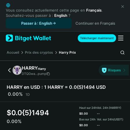
English
日本語
Vous consultez actuellement cette page en
Français
.
Souhaitez-vous passer à :
English
?
Tiếng Việt
Passer à : English
Continuer en Français
Русский
Español (Latinoamérica)
Türkçe
Télécharger maintenant
Italiano
Français
Accueil
Prix des cryptos
Harry
Prix
Deutsch
简体中文
HARRY
Harry
Risques
繁體中文
DTQGwa...pump
Português (Portugal)
Bahasa Indonesia
HARRY en USD :
1 HARRY = 0.0{5}1494 USD
ภาษาไทย
0.00%
1D
हिन्दी
বাংলা
Haut sur 24h
Vol. 24h (HARRY)
$
0.0{5}1494
Español
$
0.00
--
Bas sur 24h
Vol. sur 24h
(USDT)
0.00%
Português (Brasil)
$
0.00
--
Español (Argentina)