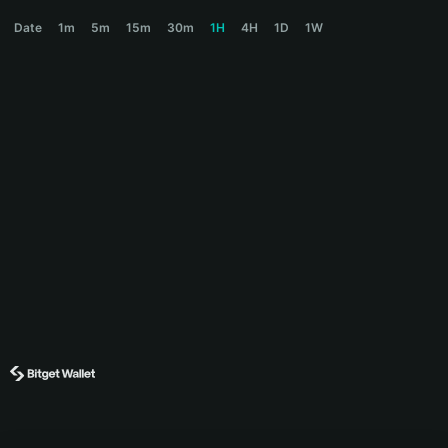
HARRY Price Chart
Date
1m
5m
15m
30m
1H
4H
1D
1W