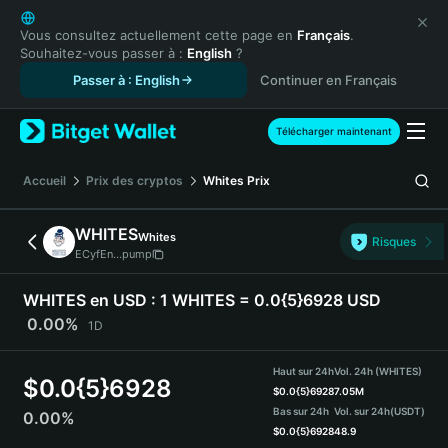
English
日本語
Vous consultez actuellement cette page en
Français
.
Souhaitez-vous passer à :
English
?
Tiếng Việt
Passer à : English
Continuer en Français
Русский
Español (Latinoamérica)
Türkçe
Télécharger maintenant
Italiano
Français
Accueil
Prix des cryptos
Whites
Prix
Deutsch
简体中文
WHITES
Whites
Risques
繁體中文
ECyfEn...pump
Português (Portugal)
Bahasa Indonesia
WHITES en USD :
1 WHITES = 0.0{5}6928 USD
ภาษาไทย
0.00%
1D
हिन्दी
বাংলা
Haut sur 24h
Vol. 24h (WHITES)
$
0.0{5}6928
Español
$
0.0{5}6928
7.05M
Bas sur 24h
Vol. sur 24h
(USDT)
0.00%
Português (Brasil)
$
0.0{5}6928
48.9
Español (Argentina)