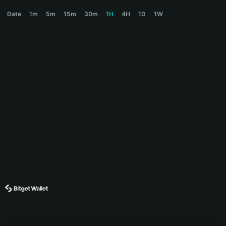
WHITES Price Chart
Date
1m
5m
15m
30m
1H
4H
1D
1W