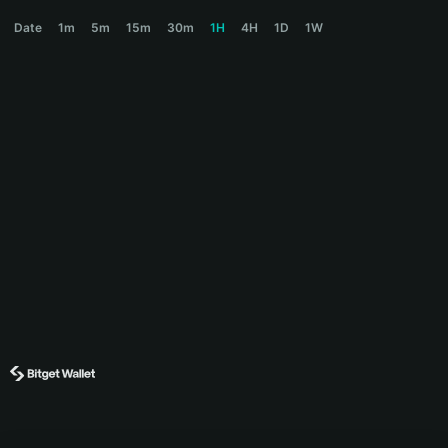
TREMOR Price Chart
Date
1m
5m
15m
30m
1H
4H
1D
1W