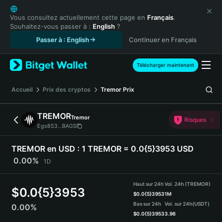
English
日本語
Vous consultez actuellement cette page en
Français
.
Souhaitez-vous passer à :
English
?
Tiếng Việt
Passer à : English
Continuer en Français
Русский
Español (Latinoamérica)
Türkçe
Télécharger maintenant
Italiano
Français
Accueil
Prix des cryptos
Tremor
Prix
Deutsch
简体中文
TREMOR
Tremor
Risques
繁體中文
Egs8S3...BAGS
Português (Portugal)
Bahasa Indonesia
TREMOR en USD :
1 TREMOR = 0.0{5}3953 USD
ภาษาไทย
0.00%
1D
हिन्दी
বাংলা
Haut sur 24h
Vol. 24h (TREMOR)
$
0.0{5}3953
Español
$
0.0{5}3953
1M
Bas sur 24h
Vol. sur 24h
(USDT)
0.00%
Português (Brasil)
$
0.0{5}3953
3.96
Español (Argentina)