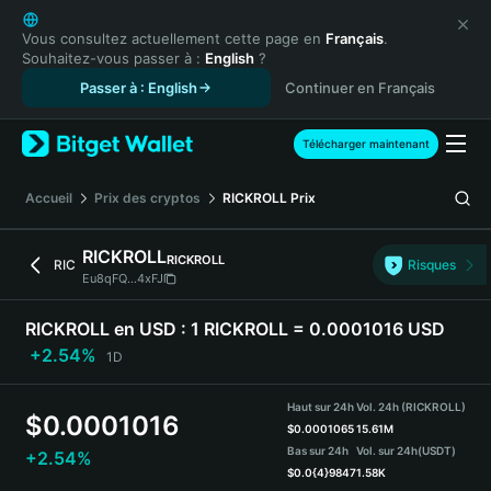
English
日本語
Vous consultez actuellement cette page en
Français
.
Souhaitez-vous passer à :
English
?
Tiếng Việt
Passer à : English
Continuer en Français
Русский
Español (Latinoamérica)
Türkçe
Télécharger maintenant
Italiano
Français
Accueil
Prix des cryptos
RICKROLL
Prix
Deutsch
简体中文
RICKROLL
RICKROLL
RIC
Risques
繁體中文
Eu8qFQ...4xFJ
Português (Portugal)
Bahasa Indonesia
RICKROLL en USD :
1 RICKROLL = 0.0001016 USD
ภาษาไทย
+2.54%
1D
हिन्दी
বাংলা
Haut sur 24h
Vol. 24h (RICKROLL)
$
0.0001016
Español
$
0.0001065
15.61M
Bas sur 24h
Vol. sur 24h
(USDT)
+2.54%
Português (Brasil)
$
0.0{4}9847
1.58K
Español (Argentina)