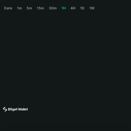
RICKROLL Price Chart
Date
1m
5m
15m
30m
1H
4H
1D
1W