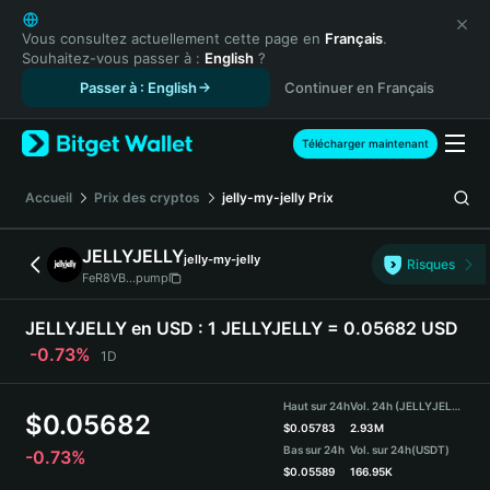
English
日本語
Vous consultez actuellement cette page en
Français
.
Souhaitez-vous passer à :
English
?
Tiếng Việt
Passer à : English
Continuer en Français
Русский
Español (Latinoamérica)
Türkçe
Télécharger maintenant
Italiano
Français
Accueil
Prix des cryptos
jelly-my-jelly
Prix
Deutsch
简体中文
JELLYJELLY
jelly-my-jelly
Risques
繁體中文
FeR8VB...pump
Português (Portugal)
Bahasa Indonesia
JELLYJELLY en USD :
1 JELLYJELLY = 0.05682 USD
ภาษาไทย
-0.73%
1D
हिन्दी
বাংলা
Haut sur 24h
Vol. 24h (JELLYJELLY)
$
0.05682
Español
$
0.05783
2.93M
Bas sur 24h
Vol. sur 24h
(USDT)
-0.73%
Português (Brasil)
$
0.05589
166.95K
Español (Argentina)