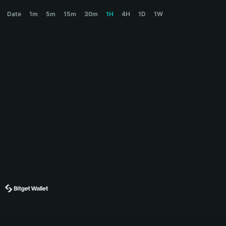
JELLYJELLY Price Chart
Date
1m
5m
15m
30m
1H
4H
1D
1W