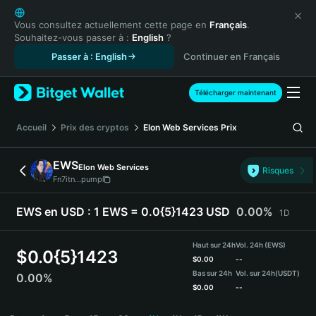
English
日本語
Vous consultez actuellement cette page en
Français
.
Souhaitez-vous passer à :
English
?
Tiếng Việt
Passer à : English
Continuer en Français
Русский
Español (Latinoamérica)
Türkçe
Télécharger maintenant
Italiano
Français
Accueil
Prix des cryptos
Elon Web Services
Prix
Deutsch
简体中文
EWS
Elon Web Services
Risques
繁體中文
Fn7itn...pump
Português (Portugal)
Bahasa Indonesia
EWS en USD :
1 EWS = 0.0{5}1423 USD
0.00%
1D
ภาษาไทย
हिन्दी
Haut sur 24h
Vol. 24h (EWS)
$
0.0{5}1423
বাংলা
$
0.00
--
Bas sur 24h
Vol. sur 24h
(USDT)
0.00%
Español
$
0.00
--
Português (Brasil)
EWS Price Chart
Español (Argentina)