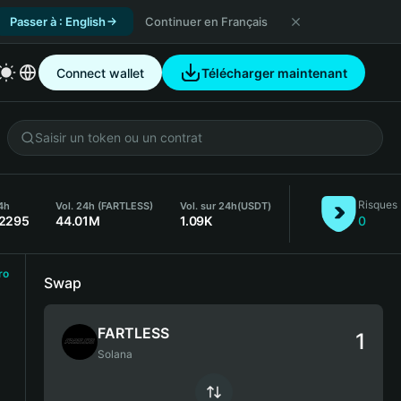
Passer à : English
Continuer en Français
Connect wallet
Télécharger maintenant
Risques
4h
Vol. 24h (FARTLESS)
Vol. sur 24h
(USDT)
}2295
44.01M
1.09K
0
ro
Swap
FARTLESS
Solana