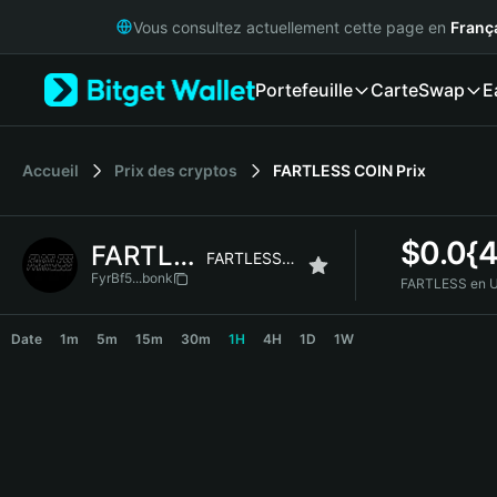
English
Vous consultez actuellement cette page en
Franç
日本語
Tiếng Việt
Portefeuille
Carte
Swap
E
Русский
Español (Latinoamérica)
Türkçe
Italiano
Accueil
Prix des cryptos
FARTLESS COIN
Prix
Français
Deutsch
$
0.0{
FARTLESS
简体中文
FARTLESS COIN
繁體中文
FyrBf5...bonk
FARTLESS en U
Português (Portugal)
FARTLESS Price Chart
Bahasa Indonesia
Date
1m
5m
15m
30m
1H
4H
1D
1W
ภาษาไทย
हिन्दी
বাংলা
Español
Português (Brasil)
Español (Argentina)