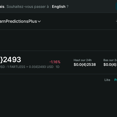
ais
. Souhaitez-vous passer à :
English
?
arn
Predictions
Plus
4}2493
Haut sur 24h
Bas sur 2
-1.16%
$0.0{4}2538
$0.0{4
SD :
1 FARTLESS = 0.0{4}2493 USD
1D
Lite
P