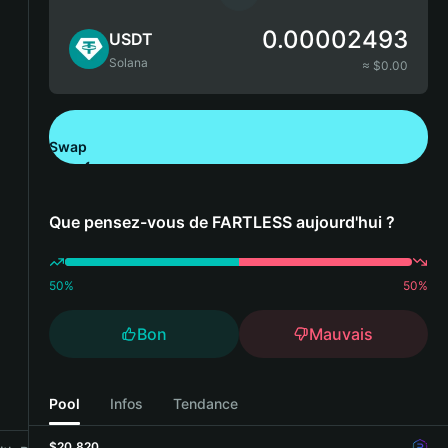
0.00002493
USDT
Solana
≈ $
0.00
Swap
Télécharger Bitget Wallet
Que pensez-vous de FARTLESS aujourd'hui ?
50
%
50
%
Bon
Mauvais
Pool
Infos
Tendance
$20,820