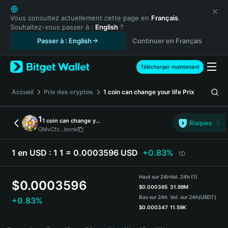
English
日本語
Vous consultez actuellement cette page en
Français
.
Souhaitez-vous passer à :
English
?
Tiếng Việt
Passer à : English
Continuer en Français
Русский
Español (Latinoamérica)
Türkçe
Télécharger maintenant
Italiano
Français
Accueil
Prix des cryptos
1 coin can change your life
Prix
Deutsch
简体中文
1
1 coin can change your life
Risques
繁體中文
GMvCfc...bonk
Português (Portugal)
Bahasa Indonesia
1 en USD :
1 1 = 0.0003596 USD
+0.83%
1D
ภาษาไทย
हिन्दी
Haut sur 24h
Vol. 24h (1)
$
0.0003596
বাংলা
$
0.000365
31.99M
Bas sur 24h
Vol. sur 24h
(USDT)
+0.83%
Español
$
0.000347
11.59K
Português (Brasil)
1 Price Chart
Español (Argentina)