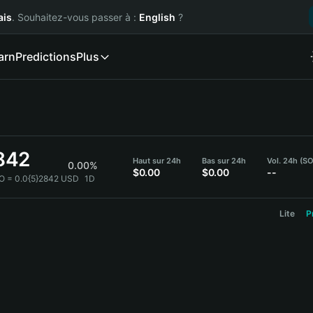
ais
. Souhaitez-vous passer à :
English
?
arn
Predictions
Plus
842
Haut sur 24h
Bas sur 24h
Vol. 24h (S
0.00%
$0.00
$0.00
--
O = 0.0{5}2842 USD
1D
Lite
P