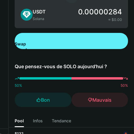
0.00000284
USDT
Solana
≈ $
0.00
Swap
Télécharger Bitget Wallet
Que pensez-vous de SOLO aujourd'hui ?
50
%
50
%
Bon
Mauvais
Pool
Infos
Tendance
$132