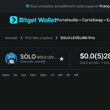
English
Vous consultez actuellement cette page en
Franç
日本語
Tiếng Việt
Portefeuille
Carte
Swap
E
Русский
Español (Latinoamérica)
Türkçe
Italiano
Accueil
Prix des cryptos
SOLO LEVELING
Prix
Français
Deutsch
$
0.0{5}2
SOLO
简体中文
SOLO LEVELING
繁體中文
GNmw9S...bonk
SOLO en USD :
1 SOL
Português (Portugal)
SOLO Price Chart
Bahasa Indonesia
Date
1m
5m
15m
30m
1H
4H
1D
1W
ภาษาไทย
हिन्दी
বাংলা
Español
Português (Brasil)
Español (Argentina)