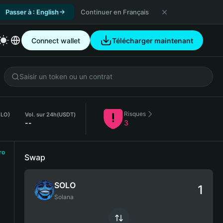
Passer à : English
Continuer en Français
Connect wallet
Télécharger maintenant
Risques
OLO)
Vol. sur 24h
(USDT)
--
3
ro
Swap
SOLO
Solana