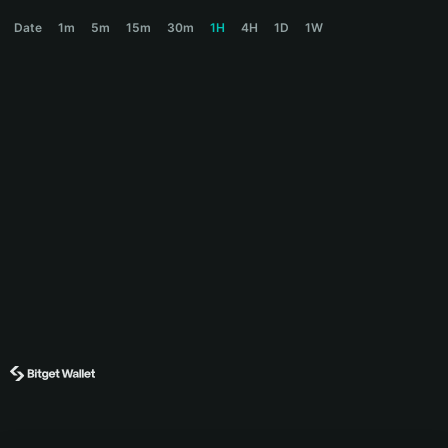
ACTIONS Price Chart
Date
1m
5m
15m
30m
1H
4H
1D
1W