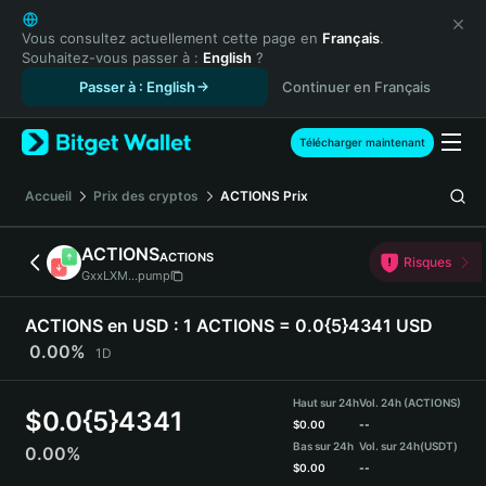
English
日本語
Vous consultez actuellement cette page en
Français
.
Souhaitez-vous passer à :
English
?
Tiếng Việt
Passer à : English
Continuer en Français
Русский
Español (Latinoamérica)
Türkçe
Télécharger maintenant
Italiano
Français
Accueil
Prix des cryptos
ACTIONS
Prix
Deutsch
简体中文
ACTIONS
ACTIONS
Risques
繁體中文
GxxLXM...pump
Português (Portugal)
Bahasa Indonesia
ACTIONS en USD :
1 ACTIONS = 0.0{5}4341 USD
ภาษาไทย
0.00%
1D
हिन्दी
বাংলা
Haut sur 24h
Vol. 24h (ACTIONS)
$
0.0{5}4341
Español
$
0.00
--
Bas sur 24h
Vol. sur 24h
(USDT)
0.00%
Português (Brasil)
$
0.00
--
Español (Argentina)