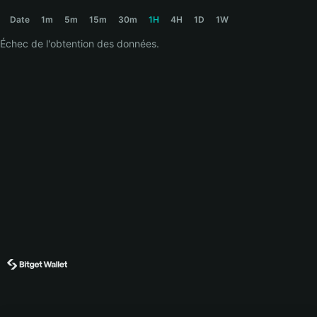
SLURP Price Chart
Date
1m
5m
15m
30m
1H
4H
1D
1W
Échec de l'obtention des données.