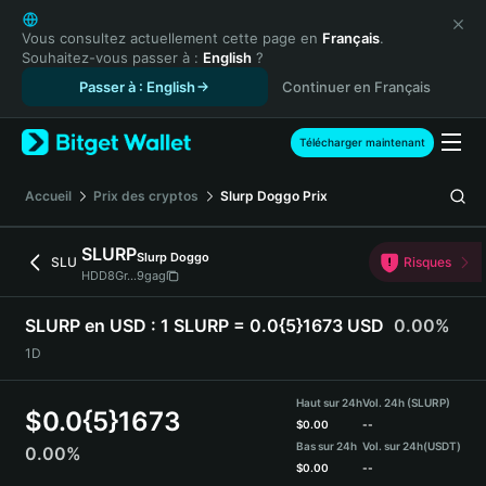
English
日本語
Vous consultez actuellement cette page en
Français
.
Souhaitez-vous passer à :
English
?
Tiếng Việt
Passer à : English
Continuer en Français
Русский
Español (Latinoamérica)
Türkçe
Télécharger maintenant
Italiano
Français
Accueil
Prix des cryptos
Slurp Doggo
Prix
Deutsch
简体中文
SLURP
Slurp Doggo
SLU
Risques
繁體中文
HDD8Gr...9gag
Português (Portugal)
Bahasa Indonesia
SLURP en USD :
1 SLURP = 0.0{5}1673 USD
0.00%
ภาษาไทย
1D
हिन्दी
বাংলা
Haut sur 24h
Vol. 24h (SLURP)
$
0.0{5}1673
Español
$
0.00
--
Bas sur 24h
Vol. sur 24h
(USDT)
0.00%
Português (Brasil)
$
0.00
--
Español (Argentina)