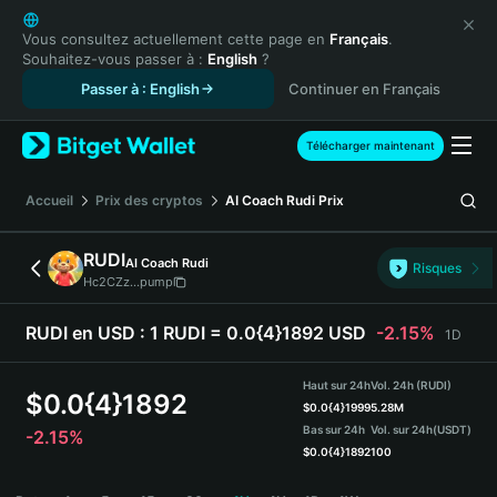
English
日本語
Vous consultez actuellement cette page en
Français
.
Souhaitez-vous passer à :
English
?
Tiếng Việt
Passer à : English
Continuer en Français
Русский
Español (Latinoamérica)
Türkçe
Télécharger maintenant
Italiano
Français
Accueil
Prix des cryptos
AI Coach Rudi
Prix
Deutsch
简体中文
RUDI
AI Coach Rudi
Risques
繁體中文
Hc2CZz...pump
Português (Portugal)
Bahasa Indonesia
RUDI en USD :
1 RUDI = 0.0{4}1892 USD
-2.15%
1D
ภาษาไทย
हिन्दी
Haut sur 24h
Vol. 24h (RUDI)
$
0.0{4}1892
বাংলা
$
0.0{4}1999
5.28M
Bas sur 24h
Vol. sur 24h
(USDT)
-2.15%
Español
$
0.0{4}1892
100
Português (Brasil)
RUDI Price Chart
Español (Argentina)