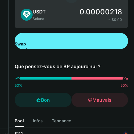
0.00000218
USDT
Solana
≈ $
0.00
Swap
Télécharger Bitget Wallet
Que pensez-vous de BP aujourd'hui ?
50
%
50
%
Bon
Mauvais
Pool
Infos
Tendance
$112