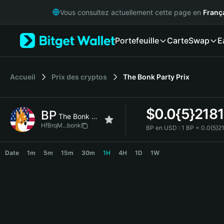
English
Vous consultez actuellement cette page en
Franç
日本語
Tiếng Việt
Portefeuille
Carte
Swap
E
Русский
Español (Latinoamérica)
Türkçe
Italiano
Accueil
Prix des cryptos
The Bonk Party
Prix
Français
Deutsch
$
0.0{5}2181
BP
简体中文
The Bonk Party
繁體中文
HfBrqM...bonk
BP en USD :
1 BP = 0.0{5}
Português (Portugal)
BP Price Chart
Bahasa Indonesia
Date
1m
5m
15m
30m
1H
4H
1D
1W
ภาษาไทย
हिन्दी
বাংলা
Español
Português (Brasil)
Español (Argentina)