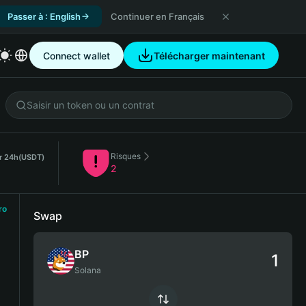
Passer à : English
Continuer en Français
Connect wallet
Télécharger maintenant
Risques
ur 24h
(USDT)
2
ro
Swap
BP
Solana