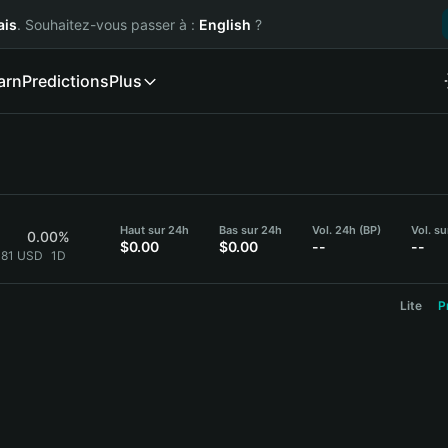
ais
. Souhaitez-vous passer à :
English
?
arn
Predictions
Plus
Haut sur 24h
Bas sur 24h
Vol. 24h (BP)
Vol. s
0.00%
$0.00
$0.00
--
--
2181 USD
1D
Lite
P