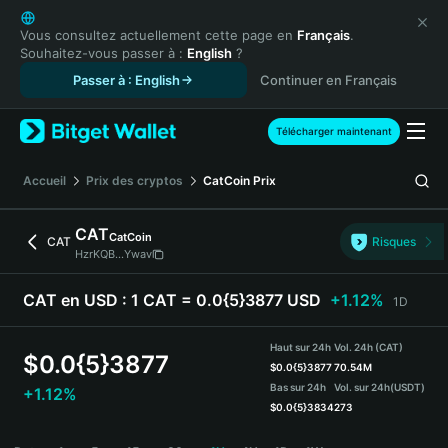
English
日本語
Vous consultez actuellement cette page en
Français
.
Souhaitez-vous passer à :
English
?
Tiếng Việt
Passer à : English
Continuer en Français
Русский
Español (Latinoamérica)
Türkçe
Télécharger maintenant
Italiano
Français
Accueil
Prix des cryptos
CatCoin
Prix
Deutsch
简体中文
CAT
CatCoin
CAT
Risques
繁體中文
HzrKQB...Ywav
Português (Portugal)
Bahasa Indonesia
CAT en USD :
1 CAT = 0.0{5}3877 USD
+1.12%
1D
ภาษาไทย
हिन्दी
Haut sur 24h
Vol. 24h (CAT)
$
0.0{5}3877
বাংলা
$
0.0{5}3877
70.54M
Bas sur 24h
Vol. sur 24h
(USDT)
+1.12%
Español
$
0.0{5}3834
273
Português (Brasil)
CAT Price Chart
Español (Argentina)