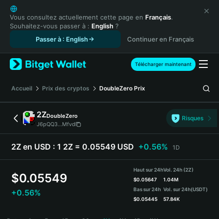
English
日本語
Vous consultez actuellement cette page en
Français
.
Souhaitez-vous passer à :
English
?
Tiếng Việt
Passer à : English
Continuer en Français
Русский
Español (Latinoamérica)
Türkçe
Télécharger maintenant
Italiano
Français
Accueil
Prix des cryptos
DoubleZero
Prix
Deutsch
简体中文
2Z
DoubleZero
Risques
繁體中文
J6pQQ3...Mfvd
Português (Portugal)
Bahasa Indonesia
2Z en USD :
1 2Z = 0.05549 USD
+0.56%
1D
ภาษาไทย
हिन्दी
Haut sur 24h
Vol. 24h (2Z)
$
0.05549
বাংলা
$
0.05647
1.04M
Bas sur 24h
Vol. sur 24h
(USDT)
+0.56%
Español
$
0.05445
57.84K
Português (Brasil)
2Z Price Chart
Español (Argentina)