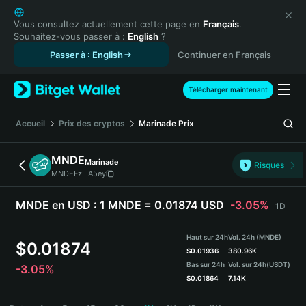
English
日本語
Vous consultez actuellement cette page en
Français
.
Souhaitez-vous passer à :
English
?
Tiếng Việt
Passer à : English
Continuer en Français
Русский
Español (Latinoamérica)
Türkçe
Télécharger maintenant
Italiano
Français
Accueil
Prix des cryptos
Marinade
Prix
Deutsch
简体中文
MNDE
Marinade
Risques
繁體中文
MNDEFz...A5ey
Português (Portugal)
Bahasa Indonesia
MNDE en USD :
1 MNDE = 0.01874 USD
-3.05%
1D
ภาษาไทย
हिन्दी
Haut sur 24h
Vol. 24h (MNDE)
$
0.01874
বাংলা
$
0.01936
380.96K
Bas sur 24h
Vol. sur 24h
(USDT)
-3.05%
Español
$
0.01864
7.14K
Português (Brasil)
MNDE Price Chart
Español (Argentina)