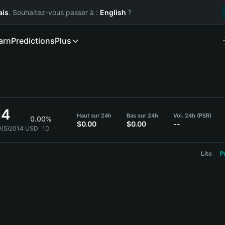
ais
. Souhaitez-vous passer à :
English
?
arn
Predictions
Plus
14
Haut sur 24h
Bas sur 24h
Vol. 24h (PSR)
0.00%
$0.00
$0.00
--
.0{5}2014 USD
1D
Lite
P