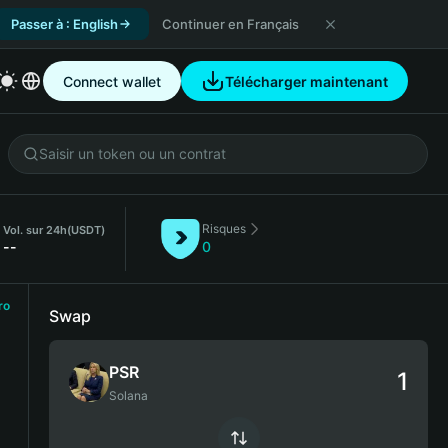
Passer à : English
Continuer en Français
Connect wallet
Télécharger maintenant
Risques
Vol. sur 24h
(USDT)
--
0
ro
Swap
PSR
Solana