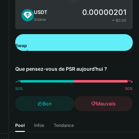
0.00000201
USDT
Solana
≈ $
0.00
Swap
Télécharger Bitget Wallet
Que pensez-vous de PSR aujourd'hui ?
50
%
50
%
Bon
Mauvais
Pool
Infos
Tendance