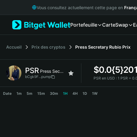
English
Vous consultez actuellement cette page en
Franç
日本語
Tiếng Việt
Portefeuille
Carte
Swap
E
Русский
Español (Latinoamérica)
Türkçe
Italiano
Accueil
Prix des cryptos
Press Secretary Rubio
Prix
Français
Deutsch
$
0.0{5}20
PSR
简体中文
Press Secretary Rubio
繁體中文
bCgk9F...pump
PSR en USD :
1 PSR = 0
Português (Portugal)
PSR Price Chart
Bahasa Indonesia
Date
1m
5m
15m
30m
1H
4H
1D
1W
ภาษาไทย
हिन्दी
বাংলা
Español
Português (Brasil)
Español (Argentina)