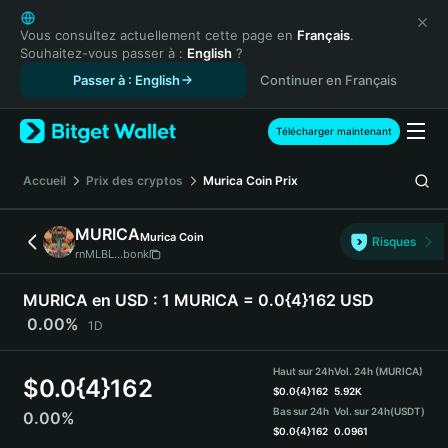
English
日本語
Vous consultez actuellement cette page en
Français
.
Souhaitez-vous passer à :
English
?
Tiếng Việt
Passer à : English
Continuer en Français
Русский
Español (Latinoamérica)
Türkçe
Télécharger maintenant
Italiano
Français
Accueil
Prix des cryptos
Murica Coin
Prix
Deutsch
简体中文
MURICA
Murica Coin
Risques
繁體中文
rnMLBL...bonk
Português (Portugal)
Bahasa Indonesia
MURICA en USD :
1 MURICA = 0.0{4}162 USD
ภาษาไทย
0.00%
1D
हिन्दी
বাংলা
Haut sur 24h
Vol. 24h (MURICA)
$
0.0{4}162
Español
$
0.0{4}162
5.92K
Bas sur 24h
Vol. sur 24h
(USDT)
0.00%
Português (Brasil)
$
0.0{4}162
0.0961
Español (Argentina)