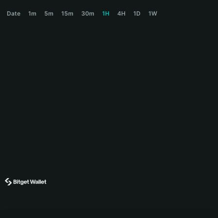
MURICA Price Chart
Date
1m
5m
15m
30m
1H
4H
1D
1W