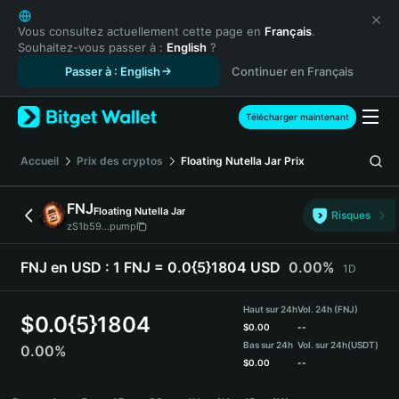
English
日本語
Vous consultez actuellement cette page en
Français
.
Souhaitez-vous passer à :
English
?
Tiếng Việt
Passer à : English
Continuer en Français
Русский
Español (Latinoamérica)
Türkçe
Télécharger maintenant
Italiano
Français
Accueil
Prix des cryptos
Floating Nutella Jar
Prix
Deutsch
简体中文
FNJ
Floating Nutella Jar
Risques
繁體中文
zS1b59...pump
Português (Portugal)
Bahasa Indonesia
FNJ en USD :
1 FNJ = 0.0{5}1804 USD
0.00%
1D
ภาษาไทย
हिन्दी
Haut sur 24h
Vol. 24h (FNJ)
$
0.0{5}1804
বাংলা
$
0.00
--
Bas sur 24h
Vol. sur 24h
(USDT)
0.00%
Español
$
0.00
--
Português (Brasil)
FNJ Price Chart
Español (Argentina)