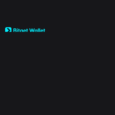
English
日本語
Tiếng Việt
Русский
Entreprise
Español (Latinoamérica)
Türkçe
Bitget Wallet X
Italiano
Français
Sécurité
Deutsch
简体中文
Outils
繁體中文
Português (Portugal)
Actifs
Bahasa Indonesia
ภาษาไทย
Products
العربية
हिन्दी
Mentions légales
বাংলা