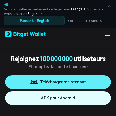
English
日本語
Vous consultez actuellement cette page en
Français
. Souhaitez-
Tiếng Việt
vous passer à :
English
?
Русский
Continuer en Français
Passer à : English
Español (Latinoamérica)
Türkçe
Italiano
Français
Deutsch
简体中文
繁體中文
Rejoignez
100 000 000
utilisateurs
Português (Portugal)
Et adoptez la liberté financière
Bahasa Indonesia
ภาษาไทย
العربية
Télécharger maintenant
हिन्दी
বাংলা
Español
APK pour Android
Português (Brasil)
Español (Argentina)