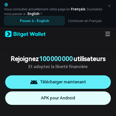
English
日本語
Vous consultez actuellement cette page en
Français
. Souhaitez-
Tiếng Việt
vous passer à :
English
?
Русский
Continuer en Français
Passer à : English
Español (Latinoamérica)
Türkçe
Italiano
Français
Deutsch
简体中文
繁體中文
Rejoignez
100 000 000
utilisateurs
Português (Portugal)
Et adoptez la liberté financière
Bahasa Indonesia
ภาษาไทย
العربية
Télécharger maintenant
हिन्दी
বাংলা
Español
APK pour Android
Português (Brasil)
Español (Argentina)