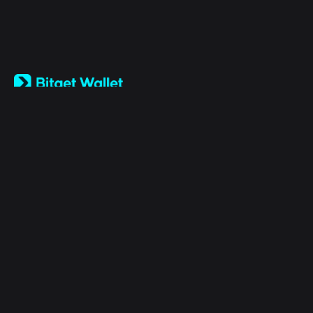
English
日本語
Tiếng Việt
Русский
Entreprise
Español (Latinoamérica)
Türkçe
Bitget Wallet X
Italiano
Français
Sécurité
Deutsch
简体中文
Outils
繁體中文
Português (Portugal)
Actifs
Bahasa Indonesia
ภาษาไทย
Products
العربية
हिन्दी
Mentions légales
বাংলা