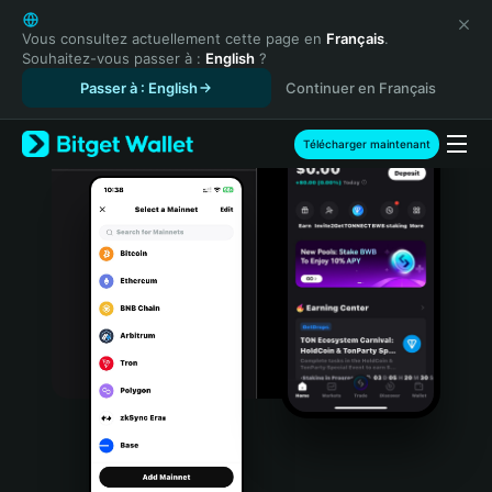
English
日本語
Vous consultez actuellement cette page en
Français
.
Souhaitez-vous passer à :
English
?
Tiếng Việt
Passer à : English
Continuer en Français
Русский
Español (Latinoamérica)
Türkçe
Télécharger maintenant
Italiano
Français
Deutsch
简体中文
繁體中文
Português (Portugal)
Bahasa Indonesia
ภาษาไทย
हिन्दी
বাংলা
Español
Português (Brasil)
Español (Argentina)