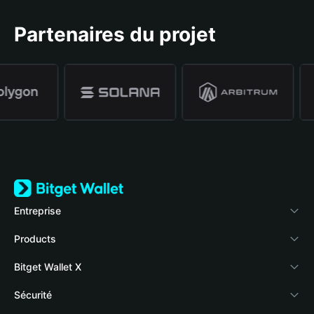
Partenaires du projet
Entreprise
À propos de Bitget Wallet
Products
Blog
Crypto Card
Bitget Wallet X
Academy
Stablecoin Earn
Développeurs
Sécurité