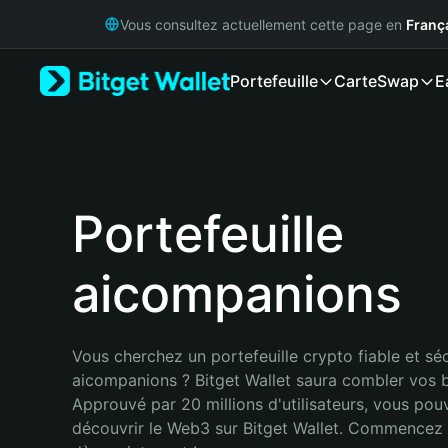
English
Vous consultez actuellement cette page en
Franç
日本語
Tiếng Việt
Portefeuille
Carte
Swap
E
Русский
Español (Latinoamérica)
Türkçe
Italiano
Français
Deutsch
Portefeuille
简体中文
繁體中文
aicompanions
Português (Portugal)
Bahasa Indonesia
ภาษาไทย
हिन्दी
Vous cherchez un portefeuille crypto fiable et séc
বাংলা
aicompanions ? Bitget Wallet saura combler vos b
Español
Approuvé par 20 millions d'utilisateurs, vous pou
Português (Brasil)
découvrir le Web3 sur Bitget Wallet. Commencez 
Español (Argentina)