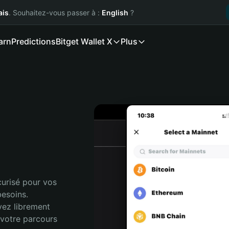
ais
. Souhaitez-vous passer à :
English
?
arn
Predictions
Bitget Wallet X
Plus
urisé pour vos 
esoins. 
vez librement 
votre parcours 