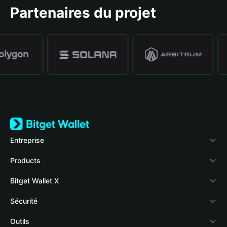
Partenaires du projet
Entreprise
À propos de Bitget Wallet
Products
Blog
Crypto Card
Bitget Wallet X
Academy
Stablecoin Earn
Développeurs
Sécurité
Actualités crypto
Payfi Crypto
Connecter votre portefeuille
Fonds de protection
Outils