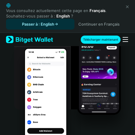
English
日本語
Vous consultez actuellement cette page en
Français
.
Souhaitez-vous passer à :
English
?
Tiếng Việt
Passer à : English
Continuer en Français
Русский
Español (Latinoamérica)
Türkçe
Télécharger maintenant
Italiano
Français
Deutsch
简体中文
繁體中文
Português (Portugal)
Bahasa Indonesia
ภาษาไทย
हिन्दी
বাংলা
Español
Português (Brasil)
Español (Argentina)