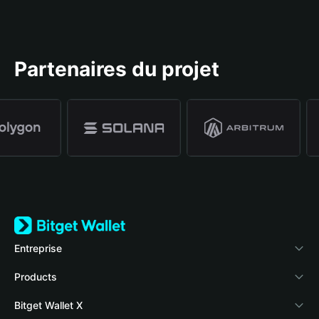
Partenaires du projet
Entreprise
À propos de Bitget Wallet
Products
Blog
Crypto Card
Bitget Wallet X