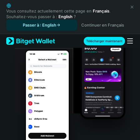
English
日本語
Vous consultez actuellement cette page en
Français
.
Souhaitez-vous passer à :
English
?
Tiếng Việt
Passer à : English
Continuer en Français
Русский
Español (Latinoamérica)
Türkçe
Télécharger maintenant
Italiano
Français
Deutsch
简体中文
繁體中文
Português (Portugal)
Bahasa Indonesia
ภาษาไทย
हिन्दी
বাংলা
Español
Português (Brasil)
Español (Argentina)