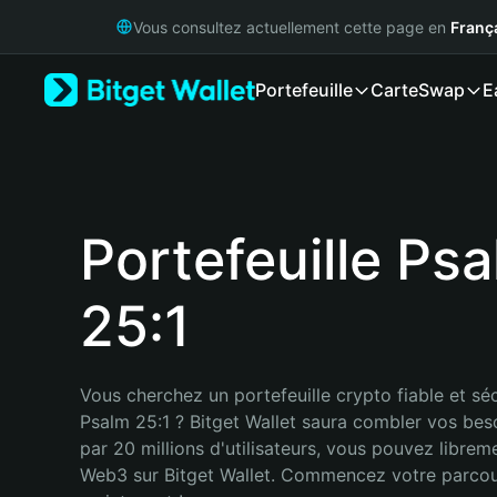
English
Vous consultez actuellement cette page en
Franç
日本語
Tiếng Việt
Portefeuille
Carte
Swap
E
Русский
Español (Latinoamérica)
Türkçe
Italiano
Français
Deutsch
Portefeuille Ps
简体中文
繁體中文
25:1
Português (Portugal)
Bahasa Indonesia
ภาษาไทย
हिन्दी
Vous cherchez un portefeuille crypto fiable et séc
বাংলা
Psalm 25:1 ? Bitget Wallet saura combler vos bes
Español
par 20 millions d'utilisateurs, vous pouvez libreme
Português (Brasil)
Web3 sur Bitget Wallet. Commencez votre parcou
Español (Argentina)