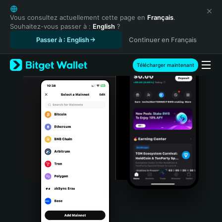
English
日本語
Vous consultez actuellement cette page en
Français
.
Souhaitez-vous passer à :
English
?
Tiếng Việt
Passer à : English
Continuer en Français
Русский
Español (Latinoamérica)
Türkçe
Télécharger maintenant
Italiano
Français
Deutsch
简体中文
繁體中文
Português (Portugal)
Bahasa Indonesia
ภาษาไทย
हिन्दी
বাংলা
Español
Português (Brasil)
Español (Argentina)