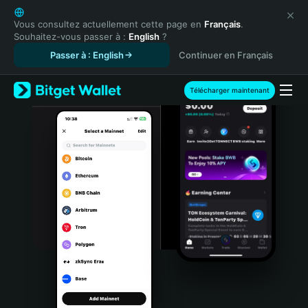
English
日本語
Vous consultez actuellement cette page en
Français
.
Souhaitez-vous passer à :
English
?
Tiếng Việt
Passer à : English
Continuer en Français
Русский
Español (Latinoamérica)
Türkçe
Télécharger maintenant
Italiano
Français
Deutsch
简体中文
繁體中文
Português (Portugal)
Bahasa Indonesia
ภาษาไทย
हिन्दी
বাংলা
Español
Português (Brasil)
Español (Argentina)