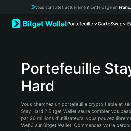
English
Vous consultez actuellement cette page en
Franç
日本語
Tiếng Việt
Portefeuille
Carte
Swap
E
Русский
Español (Latinoamérica)
Türkçe
Italiano
Français
Deutsch
Portefeuille Sta
简体中文
繁體中文
Hard
Português (Portugal)
Bahasa Indonesia
ภาษาไทย
हिन्दी
Vous cherchez un portefeuille crypto fiable et séc
বাংলা
Stay Hard ? Bitget Wallet saura combler vos beso
Español
par 20 millions d'utilisateurs, vous pouvez libreme
Português (Brasil)
Web3 sur Bitget Wallet. Commencez votre parcou
Español (Argentina)