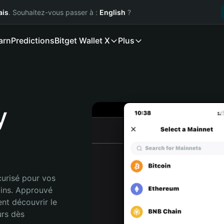
ais
. Souhaitez-vous passer à :
English
?
arn
Predictions
Bitget Wallet X
Plus
y
urisé pour vos 
ins. Approuvé 
nt découvrir le 
rs dès 