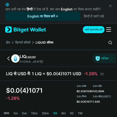
English
日本語
आप अभी यह पेज
हिन्दी
में देख रहे हैं. क्या आप
English
पर स्विच करना चाहेंगे?
Tiếng Việt
English पर स्विच करें
हिन्दी में जारी रखें
Русский
Español (Latinoamérica)
अभी डाउनलोड करें
Türkçe
Italiano
होम
क्रिप्टो कीमतें
LIQUID
कीमत
Français
Deutsch
LIQ
LIQUID
जोखिम
简体中文
0x09b8...d64F
繁體中文
Português (Portugal)
LIQ से USD में:
1 LIQ = $0.0{4}1071 USD
-1.29%
1D
Bahasa Indonesia
ภาษาไทย
24h उच्च
24h वॉल
$
0.0{4}1071
हिन्दी
$
0.0{4}1085
142.93M
বাংলা
24h निम्न
24h वॉल
(USDT)
-1.29%
$
0.0{4}1071
1.53K
Español
Português (Brasil)
LIQ Price Chart
समय
1m
5m
15m
30m
1H
4H
1D
1W
Español (Argentina)