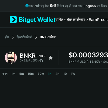
English
आप अभी यह पेज
हिन्दी
में देख रहे हैं. क्या आप
English
पर स्विच 
日本語
Tiếng Việt
वॉलेट
बैंक कार्ड
स्वैप
Earn
Predi
Русский
Español (Latinoamérica)
Türkçe
Italiano
होम
क्रिप्टो कीमतें
BNKR
कीमत
Français
Deutsch
$
0.000329
BNKR
简体中文
BNKR
繁體中文
0x22aF...6F3b
BNKR से USD में:
1 BNKR = $0
Português (Portugal)
BNKR Price Chart
Bahasa Indonesia
समय
1m
5m
15m
30m
1H
4H
1D
1W
ภาษาไทย
हिन्दी
বাংলা
Español
Português (Brasil)
Español (Argentina)